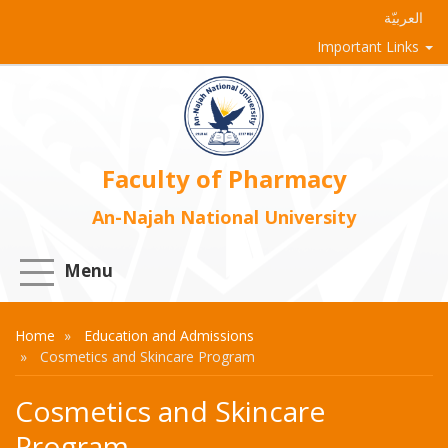
العربيّة
Important Links
Faculty of Pharmacy
An-Najah National University
Menu
Home
Education and Admissions
Cosmetics and Skincare Program
Cosmetics and Skincare
Program